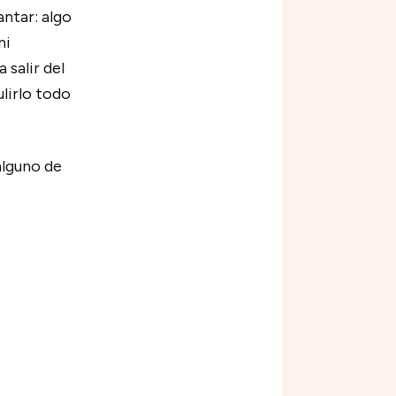
ntar: algo
ni
 salir del
lirlo todo
alguno de