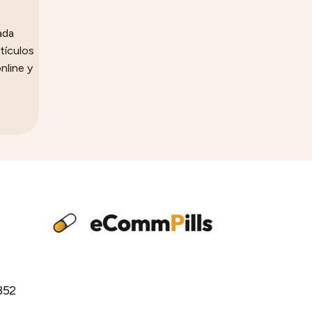
ada
tículos
nline y
352