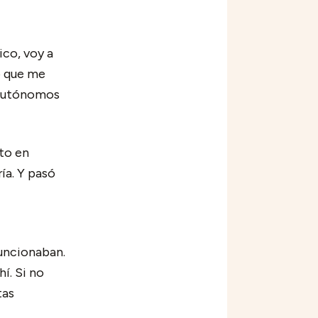
ico, voy a
o que me
s autónomos
to en
ía. Y pasó
funcionaban.
í. Si no
tas