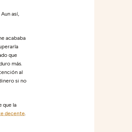
Aun así,
 me acababa
cuperarla
nado que
 duro más.
tención al
dinero si no
 que la
te decente
.