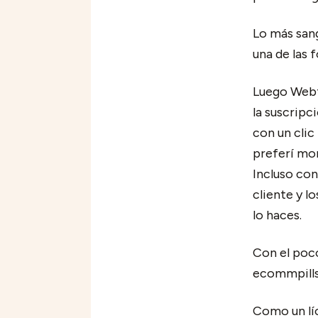
Lo más sang
una de las 
Luego Webf
la suscripci
con un clic
preferí mon
Incluso con
cliente y l
lo haces.
Con el poco
ecommpills 
Como un lío